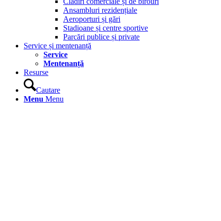
Clădiri comerciale și de birouri
Ansambluri rezidențiale
Aeroporturi și gări
Stadioane și centre sportive
Parcări publice și private
Service și mentenanță
Service
Mentenanță
Resurse
Cautare
Menu
Menu