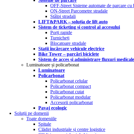
Sisteme de parcare
OFF-Street Sisteme automate de parcare cu 
ON-Street Parcometre stradale
Stâlpi stradali
LIFT&PARK – soluția de lift auto
Sistem de ticketing și control al accesului
Porți rapide
Turnicheți
Blocatoare stradale
Stații încărcare vehicule electrice
Bike Tower – parcări biciclete
Sistem de acces și administrare fluxuri medical
Luminatoare și policarbonat
Luminatoare
Policarbonat
Policarbonat celular
Policarbonat compact
Policarbonat cutat
Policarbonat modular
Accesorii policarbonat
Pavaj ecologic
Soluții pe domenii
Toate domeniile
Spitale
Clădiri industriale și centre logistice