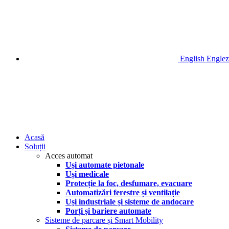
English
Englez
Acasă
Soluții
Acces automat
Uși automate pietonale
Uși medicale
Protecție la foc, desfumare, evacuare
Automatizări ferestre și ventilație
Uși industriale și sisteme de andocare
Porți și bariere automate
Sisteme de parcare și Smart Mobility