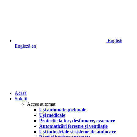
English
Engleză
en
Acasă
Soluții
Acces automat
Uși automate pietonale
Uși medicale
Protecție la foc, desfumare, evacuare
Automatizări ferestre și ventilație
Uși industriale și sisteme de andocare