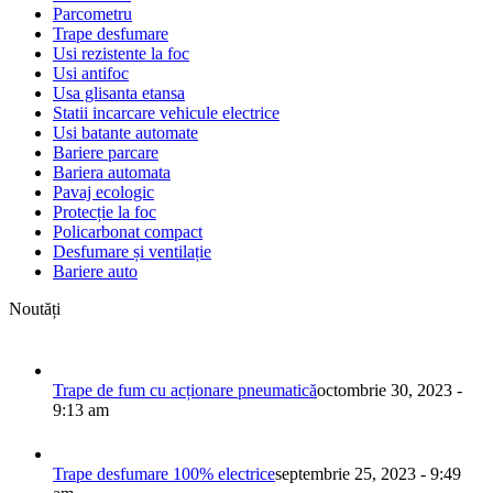
Parcometru
Trape desfumare
Usi rezistente la foc
Usi antifoc
Usa glisanta etansa
Statii incarcare vehicule electrice
Usi batante automate
Bariere parcare
Bariera automata
Pavaj ecologic
Protecție la foc
Policarbonat compact
Desfumare și ventilație
Bariere auto
Noutăți
Trape de fum cu acționare pneumatică
octombrie 30, 2023 -
9:13 am
Trape desfumare 100% electrice
septembrie 25, 2023 - 9:49