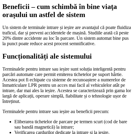
Beneficii – cum schimbă în bine viaţa
oraşului un astfel de sistem
Un sistem de terminale intrare și ieșire are avantajul că poate fluidiza
traficul, dar și preveni accidentele de mașină. Studiile arată că peste
20% dintre accidente au loc în parcare. Un sistem automat bine pus
la punct poate reduce acest procent semnificative.
Funcționalități ale sistemului
Terminalele pentru intrare sau ieșire sunt soluția inteligentă pentru
parcări automate care
permit
emiterea tichetelor pe suport hârtie.
Acestea
pot fi echipate
cu sisteme de recunoaștere a numerelor de
înmatriculare LPR pentru un acces mai facil al vehiculelor atât pe
intrare, dar mai ales la ieșire.
Acestea se caracterizează prin gama lor
largă de aplicații, operare simplă, fiabilitate și o tehnologie ușor de
întreținut.
Terminalele pentru intrare sau ieșire au beneficii precum:
Eliberarea tichetelor de parcare pe termen scurt (cod de bare
sau bandă magnetică) la intrare;
Verificarea cardurilor dedicate la intrare și la ieșire,