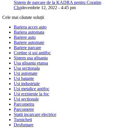
Sistem de parcare de la KADRA pentru Coratim
Cluj
decembrie 12, 2022 - 4:45 pm
Cele mai căutate soluții
Bariera acces auto
Bariera automata
Bariere auto
Bariere automate
Bariere parcare
Cortine si usi antifoc
Sistem usa glisanta
Usa glisanta etansa
Usa sectionala
Usi automate
Usi batante
Usi industriale
Usi metalice antifoc
Usi rezistente la foc
Usi sectionale
Parcometru
Parcometre
Statii incarcare electrice
Turnicheti
Desfumare