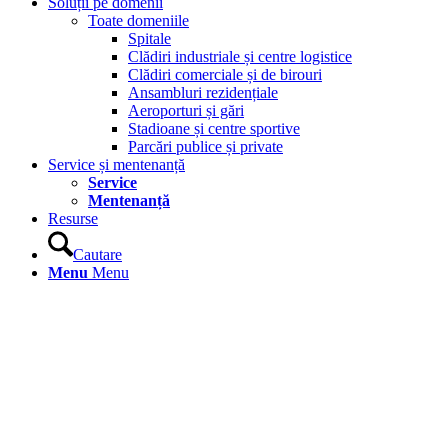
Soluții pe domenii
Toate domeniile
Spitale
Clădiri industriale și centre logistice
Clădiri comerciale și de birouri
Ansambluri rezidențiale
Aeroporturi și gări
Stadioane și centre sportive
Parcări publice și private
Service și mentenanță
Service
Mentenanță
Resurse
Cautare
Menu
Menu