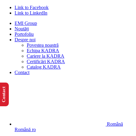
Link to Facebook
Link to LinkedIn
EMI Group
Noutăți
Portofoliu
Despre noi
Povestea noastră
Echipa KADRA
Cariere la KADRA
Certificări KADRA
Catalog KADRA
Contact
Contact
Română
Română
ro