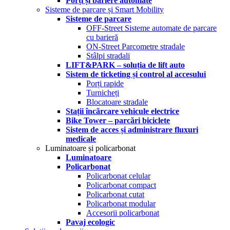
Porți și bariere automate
Sisteme de parcare și Smart Mobility
Sisteme de parcare
OFF-Street Sisteme automate de parcare
cu barieră
ON-Street Parcometre stradale
Stâlpi stradali
LIFT&PARK – soluția de lift auto
Sistem de ticketing și control al accesului
Porți rapide
Turnicheți
Blocatoare stradale
Stații încărcare vehicule electrice
Bike Tower – parcări biciclete
Sistem de acces și administrare fluxuri
medicale
Luminatoare și policarbonat
Luminatoare
Policarbonat
Policarbonat celular
Policarbonat compact
Policarbonat cutat
Policarbonat modular
Accesorii policarbonat
Pavaj ecologic