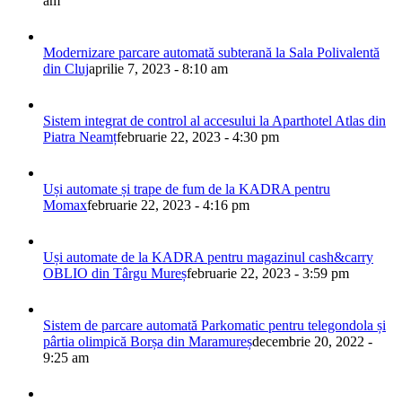
am
Modernizare parcare automată subterană la Sala Polivalentă
din Cluj
aprilie 7, 2023 - 8:10 am
Sistem integrat de control al accesului la Aparthotel Atlas din
Piatra Neamț
februarie 22, 2023 - 4:30 pm
Uși automate și trape de fum de la KADRA pentru
Momax
februarie 22, 2023 - 4:16 pm
Uși automate de la KADRA pentru magazinul cash&carry
OBLIO din Târgu Mureș
februarie 22, 2023 - 3:59 pm
Sistem de parcare automată Parkomatic pentru telegondola și
pârtia olimpică Borșa din Maramureș
decembrie 20, 2022 -
9:25 am