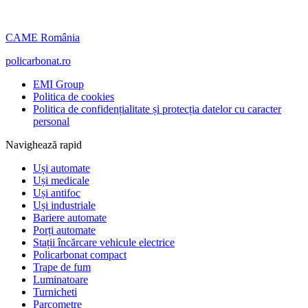
CAME România
policarbonat.ro
EMI Group
Politica de cookies
Politica de confidențialitate și protecția datelor cu caracter
personal
Navighează rapid
Uși automate
Uși medicale
Uși antifoc
Uși industriale
Bariere automate
Porți automate
Stații încărcare vehicule electrice
Policarbonat compact
Trape de fum
Luminatoare
Turnicheti
Parcometre