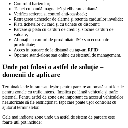
Controlul barierelor;
Tichet cu bandă magnetică și eliberare chitanță;
Verifica scrierea si control anti-passback;
Retragerea tichetelor de alarmă și retenția cardurilor invalide;
Plata tichetelor cu card și cu tichete cu discount;
Parcare și plată cu carduri de credit și stocare carduri de
valoare;
Abonați cu carduri de proximitate ISO sau ecuson de
proximitate;
Acces în parcare de la distanță cu tag-uri RFID;
Operare stand-alone sau online cu sistemul de management.
Unde pot folosi o astfel de soluţie –
domenii de aplicare
Terminalele de
intrare sau ieșire pentru parcare automată
sun
t
ideal
e
pentru zonele cu trafic intens.
Implica pe lângă vehicule și trafic
pietonal.
Pentru
astfel de zone
este important ca accesul vehiculelor
neautorizate să fie
restricționat,
fapt care poate ușor controlat cu
ajutorul terminalelor.
Cele mai indicate zone unde un astfel de sistem de parcare este
foarte util pot include: