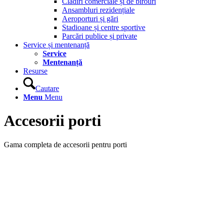
Clădiri comerciale și de birouri
Ansambluri rezidențiale
Aeroporturi și gări
Stadioane și centre sportive
Parcări publice și private
Service și mentenanță
Service
Mentenanță
Resurse
Cautare
Menu
Menu
Accesorii porti
Gama completa de accesorii pentru porti