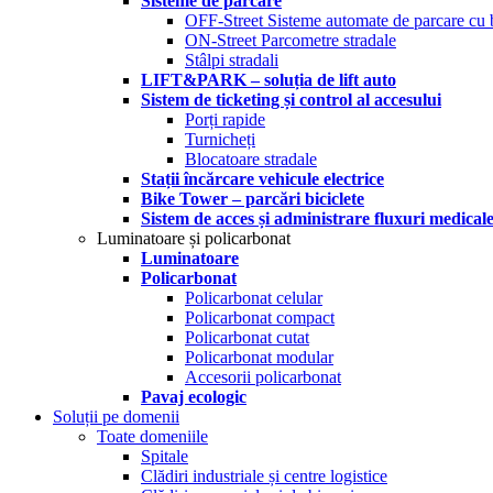
Sisteme de parcare
OFF-Street Sisteme automate de parcare cu 
ON-Street Parcometre stradale
Stâlpi stradali
LIFT&PARK – soluția de lift auto
Sistem de ticketing și control al accesului
Porți rapide
Turnicheți
Blocatoare stradale
Stații încărcare vehicule electrice
Bike Tower – parcări biciclete
Sistem de acces și administrare fluxuri medical
Luminatoare și policarbonat
Luminatoare
Policarbonat
Policarbonat celular
Policarbonat compact
Policarbonat cutat
Policarbonat modular
Accesorii policarbonat
Pavaj ecologic
Soluții pe domenii
Toate domeniile
Spitale
Clădiri industriale și centre logistice