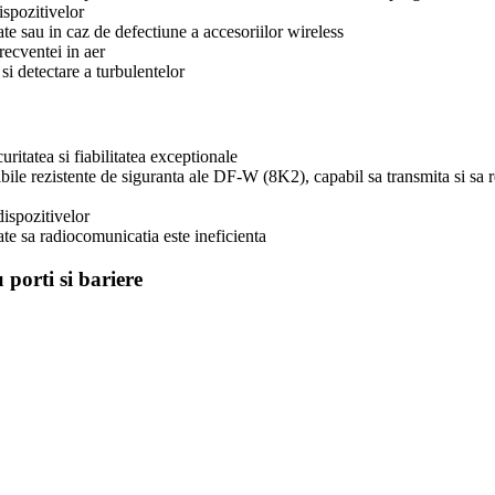
spozitivelor
ate sau in caz de defectiune a accesoriilor wireless
recventei in aer
 si detectare a turbulentelor
uritatea si fiabilitatea exceptionale
ibile rezistente de siguranta ale DF-W (8K2), capabil sa transmita si 
ispozitivelor
ate sa radiocomunicatia este ineficienta
porti si bariere