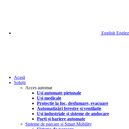
English
Englez
Acasă
Soluții
Acces automat
Uși automate pietonale
Uși medicale
Protecție la foc, desfumare, evacuare
Automatizări ferestre și ventilație
Uși industriale și sisteme de andocare
Porți și bariere automate
Sisteme de parcare și Smart Mobility