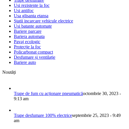
Trape desfumare
Usi rezistente la foc
Usi antifoc
Usa glisanta etansa
Statii incarcare vehicule electrice
Usi batante automate
Bariere parcare
Bariera automata
Pavaj ecologic
Protecție la foc
Policarbonat compact
Desfumare și ventilație
Bariere auto
Noutăți
Trape de fum cu acționare pneumatică
octombrie 30, 2023 -
9:13 am
Trape desfumare 100% electrice
septembrie 25, 2023 - 9:49
am