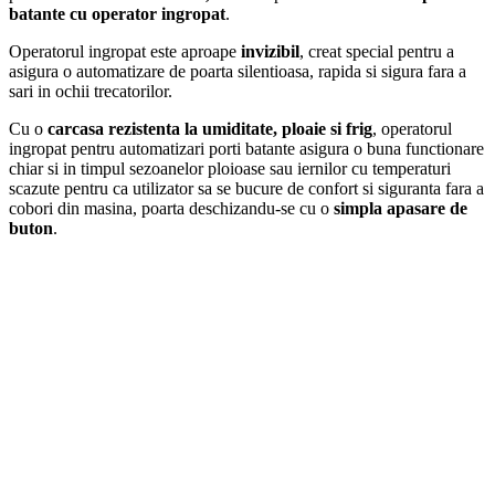
batante cu operator ingropat
.
Operatorul ingropat este aproape
invizibil
, creat special pentru a
asigura o automatizare de poarta silentioasa, rapida si sigura fara a
sari in ochii trecatorilor.
Cu o
carcasa rezistenta la umiditate, ploaie si frig
, operatorul
ingropat pentru automatizari porti batante asigura o buna functionare
chiar si in timpul sezoanelor ploioase sau iernilor cu temperaturi
scazute pentru ca utilizator sa se bucure de confort si siguranta fara a
cobori din masina, poarta deschizandu-se cu o
simpla apasare de
buton
.