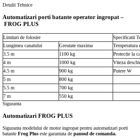
Detalii Tehnice
Automatizari porti batante operator ingropat –
FROG PLUS
Limitari de folosire
Specificatii 
Lungimea canatului
Greutate maxima
Temperatura 
3.5 m
1100 kg
Protectie la 
4 m
1000 kg
Viteza deschi
4.5 m
900 kg
Putere W
5 m
800 kg
5.5 m
700 kg
7 m
550 kg
Siguranta
Automatizari
FROG PLUS
Siguranta modelului de motor ingropat pentru automatizari porti
batante
Frog Plus
este garantata de
panoul de comanda.