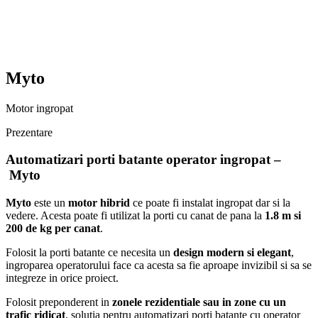
Myto
Motor ingropat
Prezentare
Automatizari porti batante operator ingropat –
Myto
Myto
este un
motor hibrid
ce poate fi instalat ingropat dar si la
vedere. Acesta poate fi utilizat la porti cu canat de pana la
1.8 m si
200 de kg per canat
.
Folosit la porti batante ce necesita un
design modern si elegant
,
ingroparea operatorului face ca acesta sa fie aproape invizibil si sa se
integreze in orice proiect.
Folosit preponderent in
zonele rezidentiale sau in zone cu un
trafic ridicat
, solutia pentru automatizari porti batante cu operator