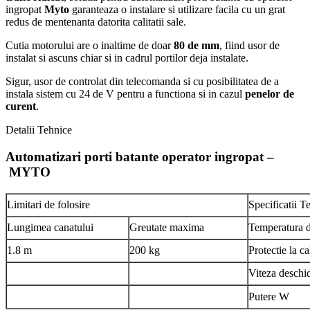
ingropat
Myto
garanteaza o instalare si utilizare facila cu un grat
redus de mentenanta datorita calitatii sale.
Cutia motorului are o inaltime de doar
80 de mm
, fiind usor de
instalat si ascuns chiar si in cadrul portilor deja instalate.
Sigur, usor de controlat din telecomanda si cu posibilitatea de a
instala sistem cu 24 de V pentru a functiona si in cazul
penelor de
curent
.
Detalii Tehnice
Automatizari porti batante operator ingropat –
MYTO
Limitari de folosire
Specificatii T
Lungimea canatului
Greutate maxima
Temperatura d
1.8 m
200 kg
Protectie la c
Viteza deschi
Putere W