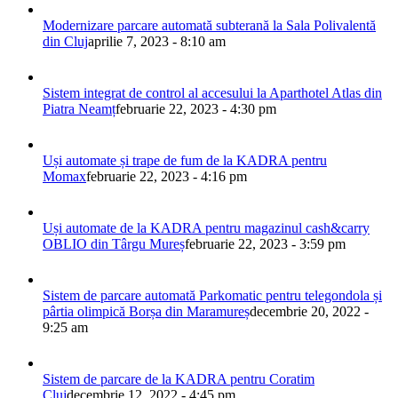
Modernizare parcare automată subterană la Sala Polivalentă
din Cluj
aprilie 7, 2023 - 8:10 am
Sistem integrat de control al accesului la Aparthotel Atlas din
Piatra Neamț
februarie 22, 2023 - 4:30 pm
Uși automate și trape de fum de la KADRA pentru
Momax
februarie 22, 2023 - 4:16 pm
Uși automate de la KADRA pentru magazinul cash&carry
OBLIO din Târgu Mureș
februarie 22, 2023 - 3:59 pm
Sistem de parcare automată Parkomatic pentru telegondola și
pârtia olimpică Borșa din Maramureș
decembrie 20, 2022 -
9:25 am
Sistem de parcare de la KADRA pentru Coratim
Cluj
decembrie 12, 2022 - 4:45 pm