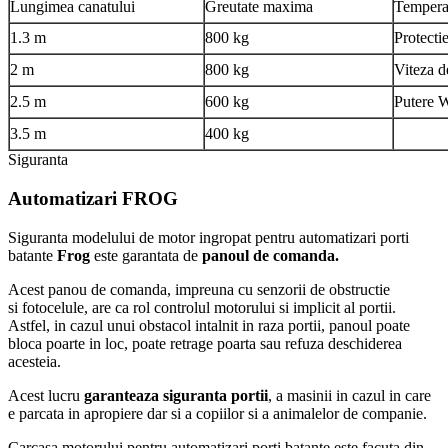
Lungimea canatului
Greutate maxima
Temperat
1.3 m
800 kg
Protecti
2 m
800 kg
Viteza d
2.5 m
600 kg
Putere 
3.5 m
400 kg
Siguranta
Automatizari
FROG
Siguranta modelului de motor ingropat pentru automatizari porti
batante
Frog
este garantata de
panoul de comanda.
Acest panou de comanda, impreuna cu senzorii de obstructie
si fotocelule, are ca rol controlul motorului si implicit al portii.
Astfel, in cazul unui obstacol intalnit in raza portii, panoul poate
bloca poarte in loc, poate retrage poarta sau refuza deschiderea
acesteia.
Acest lucru
garanteaza siguranta portii
, a masinii in cazul in care
e parcata in apropiere dar si a copiilor si a animalelor de companie.
Carcasa motorului pentru automatizari porti batante este facuta din