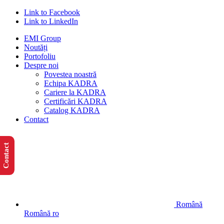
Link to Facebook
Link to LinkedIn
EMI Group
Noutăți
Portofoliu
Despre noi
Povestea noastră
Echipa KADRA
Cariere la KADRA
Certificări KADRA
Catalog KADRA
Contact
Contact
Română
Română
ro