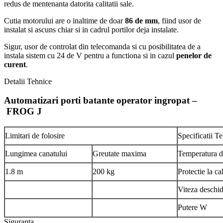
redus de mentenanta datorita calitatii sale.
Cutia motorului are o inaltime de doar
86 de mm
, fiind usor de
instalat si ascuns chiar si in cadrul portilor deja instalate.
Sigur, usor de controlat din telecomanda si cu posibilitatea de a
instala sistem cu 24 de V pentru a functiona si in cazul
penelor de
curent
.
Detalii Tehnice
Automatizari porti batante operator ingropat –
FROG J
Limitari de folosire
Specificatii T
Lungimea canatului
Greutate maxima
Temperatura d
1.8 m
200 kg
Protectie la c
Viteza deschi
Putere W
Siguranta