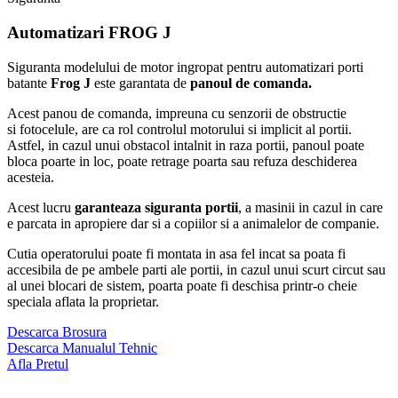
Automatizari
FROG J
Siguranta modelului de motor ingropat pentru automatizari porti
batante
Frog J
este garantata de
panoul de comanda.
Acest panou de comanda, impreuna cu senzorii de obstructie
si fotocelule, are ca rol controlul motorului si implicit al portii.
Astfel, in cazul unui obstacol intalnit in raza portii, panoul poate
bloca poarte in loc, poate retrage poarta sau refuza deschiderea
acesteia.
Acest lucru
garanteaza siguranta portii
, a masinii in cazul in care
e parcata in apropiere dar si a copiilor si a animalelor de companie.
Cutia operatorului poate fi montata in asa fel incat sa poata fi
accesibila de pe ambele parti ale portii, in cazul unui scurt circut sau
al unei blocari de sistem, poarta poate fi deschisa printr-o cheie
speciala aflata la proprietar.
Descarca Brosura
Descarca Manualul Tehnic
Afla Pretul