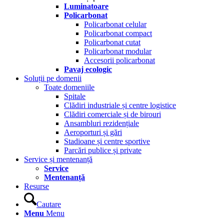
Luminatoare
Policarbonat
Policarbonat celular
Policarbonat compact
Policarbonat cutat
Policarbonat modular
Accesorii policarbonat
Pavaj ecologic
Soluții pe domenii
Toate domeniile
Spitale
Clădiri industriale și centre logistice
Clădiri comerciale și de birouri
Ansambluri rezidențiale
Aeroporturi și gări
Stadioane și centre sportive
Parcări publice și private
Service și mentenanță
Service
Mentenanță
Resurse
Cautare
Menu
Menu