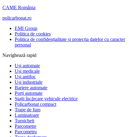
CAME România
policarbonat.ro
EMI Group
Politica de cookies
Politica de confidențialitate și protecția datelor cu caracter
personal
Navighează rapid
Uși automate
Uși medicale
Uși antifoc
Uși industriale
Bariere automate
Porți automate
Stații încărcare vehicule electrice
Policarbonat compact
Trape de fum
Luminatoare
Turnicheti
Parcometre
Parcometru