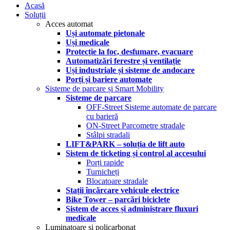
Acasă
Soluții
Acces automat
Uși automate pietonale
Uși medicale
Protecție la foc, desfumare, evacuare
Automatizări ferestre și ventilație
Uși industriale și sisteme de andocare
Porți și bariere automate
Sisteme de parcare și Smart Mobility
Sisteme de parcare
OFF-Street Sisteme automate de parcare
cu barieră
ON-Street Parcometre stradale
Stâlpi stradali
LIFT&PARK – soluția de lift auto
Sistem de ticketing și control al accesului
Porți rapide
Turnicheți
Blocatoare stradale
Stații încărcare vehicule electrice
Bike Tower – parcări biciclete
Sistem de acces și administrare fluxuri
medicale
Luminatoare și policarbonat