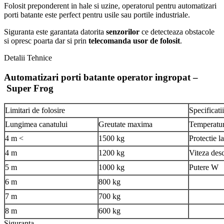
Folosit preponderent in hale si uzine, operatorul pentru automatizari
porti batante este perfect pentru usile sau portile industriale.
Siguranta este garantata datorita
senzorilor
ce detecteaza obstacole
si opresc poarta dar si prin
telecomanda usor de folosit
.
Detalii Tehnice
Automatizari porti batante operator ingropat –
Super Frog
Limitari de folosire
Specificati
Lungimea canatului
Greutate maxima
Temperatur
4 m <
1500 kg
Protectie l
4 m
1200 kg
Viteza des
5 m
1000 kg
Putere W
6 m
800 kg
7 m
700 kg
8 m
600 kg
Siguranta