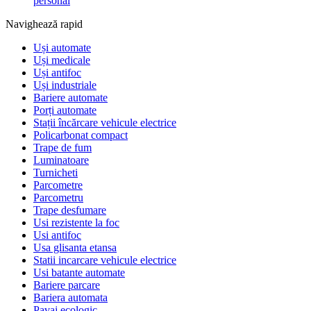
personal
Navighează rapid
Uși automate
Uși medicale
Uși antifoc
Uși industriale
Bariere automate
Porți automate
Stații încărcare vehicule electrice
Policarbonat compact
Trape de fum
Luminatoare
Turnicheti
Parcometre
Parcometru
Trape desfumare
Usi rezistente la foc
Usi antifoc
Usa glisanta etansa
Statii incarcare vehicule electrice
Usi batante automate
Bariere parcare
Bariera automata
Pavaj ecologic