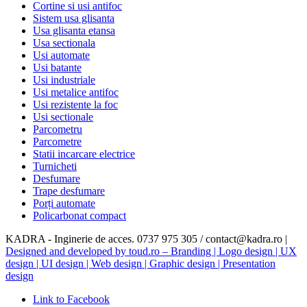
Cortine si usi antifoc
Sistem usa glisanta
Usa glisanta etansa
Usa sectionala
Usi automate
Usi batante
Usi industriale
Usi metalice antifoc
Usi rezistente la foc
Usi sectionale
Parcometru
Parcometre
Statii incarcare electrice
Turnicheti
Desfumare
Trape desfumare
Porți automate
Policarbonat compact
KADRA - Inginerie de acces. 0737 975 305 / contact@kadra.ro |
Designed and developed by toud.ro – Branding | Logo design | UX
design | UI design | Web design | Graphic design | Presentation
design
Link to Facebook