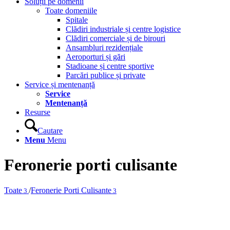
Soluții pe domenii
Toate domeniile
Spitale
Clădiri industriale și centre logistice
Clădiri comerciale și de birouri
Ansambluri rezidențiale
Aeroporturi și gări
Stadioane și centre sportive
Parcări publice și private
Service și mentenanță
Service
Mentenanță
Resurse
Cautare
Menu
Menu
Feronerie porti culisante
Toate
/
Feronerie Porti Culisante
3
3