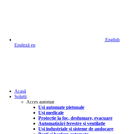
English
Engleză
en
Acasă
Soluții
Acces automat
Uși automate pietonale
Uși medicale
Protecție la foc, desfumare, evacuare
Automatizări ferestre și ventilație
Uși industriale și sisteme de andocare