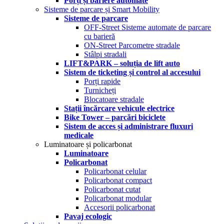
Porți și bariere automate
Sisteme de parcare și Smart Mobility
Sisteme de parcare
OFF-Street Sisteme automate de parcare
cu barieră
ON-Street Parcometre stradale
Stâlpi stradali
LIFT&PARK – soluția de lift auto
Sistem de ticketing și control al accesului
Porți rapide
Turnicheți
Blocatoare stradale
Stații încărcare vehicule electrice
Bike Tower – parcări biciclete
Sistem de acces și administrare fluxuri
medicale
Luminatoare și policarbonat
Luminatoare
Policarbonat
Policarbonat celular
Policarbonat compact
Policarbonat cutat
Policarbonat modular
Accesorii policarbonat
Pavaj ecologic