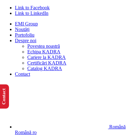
Link to Facebook
Link to LinkedIn
EMI Group
Noutăți
Portofoliu
Despre noi
Povestea noastră
Echipa KADRA
Cariere la KADRA
Certificări KADRA
Catalog KADRA
Contact
Contact
Română
Română
ro