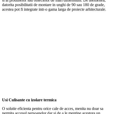
si al produselor sau obiectelor de mari dimensiuni. De asemenea,
datorita posibilitatii de montare in unghi de 90 sau 180 de grade,
acestea pot fi integrate intr-o gama larga de proiecte arhitecturale.
–
–
–
Usi Culisante cu izolare termica
O solutie eficienta pentru orice cale de acces, menita nu doar sa
permita accesul persoanelor dar si de a le mentine acestora un