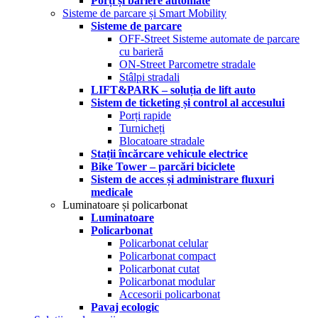
Porți și bariere automate
Sisteme de parcare și Smart Mobility
Sisteme de parcare
OFF-Street Sisteme automate de parcare
cu barieră
ON-Street Parcometre stradale
Stâlpi stradali
LIFT&PARK – soluția de lift auto
Sistem de ticketing și control al accesului
Porți rapide
Turnicheți
Blocatoare stradale
Stații încărcare vehicule electrice
Bike Tower – parcări biciclete
Sistem de acces și administrare fluxuri
medicale
Luminatoare și policarbonat
Luminatoare
Policarbonat
Policarbonat celular
Policarbonat compact
Policarbonat cutat
Policarbonat modular
Accesorii policarbonat
Pavaj ecologic