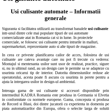
Usi culisante automate – Informatii
generale
Siguranta si facilitatea utilizarii au transformat banalele
usi culisante
intr-unul dintre cele mai populare tipuri de usi automate
comercializate atat in Romania cat si in lume. In proiectele
comerciale, se folosesc usi culisante pentru intrarile in malluri,
supermarketuri, reprezentante auto si alte tipuri de magazine.
In ceea ce priveste planificarea cailor de acces, folosirea de usi
culisante are cateva avantaje care nu pot fi trecute cu vederea:
Montajul si mentenanta usilor sunt usor de realizat, practice, sigure
si, nu in ultimul rand, au un design care le permite sa se adapteze cu
usurinta oricarui tip de interior. Datorita dimensiunilor reduse ale
operatorului, acesta poate fi ascuns cu usurinta in perete pentru a
ajuta la intregarea usilor in design-ul ambiental.
Intreaga gama de usi culisante si accesori disponibile prin
intermediul KADRA Romania este produsa in Germania si Elvetia
in conformitate cu normele europene. Gama, conceputa si produsa
de Record si Blasi, doi dintre jucatorii cu experienta in domeniu pe
piata automatizarilor din Europa, ofera o selectie larga de solutii