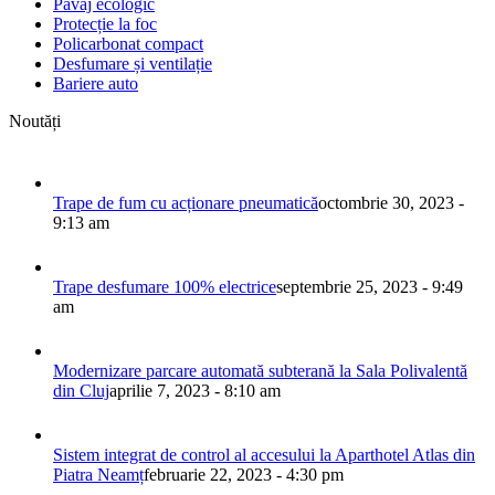
Pavaj ecologic
Protecție la foc
Policarbonat compact
Desfumare și ventilație
Bariere auto
Noutăți
Trape de fum cu acționare pneumatică
octombrie 30, 2023 -
9:13 am
Trape desfumare 100% electrice
septembrie 25, 2023 - 9:49
am
Modernizare parcare automată subterană la Sala Polivalentă
din Cluj
aprilie 7, 2023 - 8:10 am
Sistem integrat de control al accesului la Aparthotel Atlas din
Piatra Neamț
februarie 22, 2023 - 4:30 pm