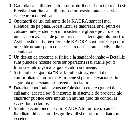
Garantia calitatii oferita de producatorii nostri din Germania si
Elvetia. Datorita calitatii produselor noastre rata de service
este extrem de redusa.
Operatorii de usi culisante de la KADRA sunt cei mai
silentiosi de pe piata. Acest lucru se datoreaza unei punti de
culisare independente, a unui sistem de glisare pe 3 role , a
unui sistem avansat de garnituri si iscusintei inginerilor nostri.
Astfel, usile culisante oferite de KADRA sunt perfecte pentru
orice birou sau spatiu ce necesita o desfasurare a activitatilor
silentioasa.
Un design de exceptie si finisaje la standarde inalte – Detaliile
sunt punctele noastre forte iar operatorii si blaturile pot fi
furnizate intr-o gama larga de culori si finisaje.
Sistemul de siguranta “Break-out” este agrementat in
conformitate cu normele Europene si permite evacuarea in
siguranta a persoanelor prezente in cladire.
Datorita tehnologiei avansate folosita in crearea gamei de usi
culisante, acestea pot fi integrate in sistemele de protectie ale
cladirilor publice care impun un anumit grad de control al
accesului in cladire.
Solutiile economice pe care KADRA le furnizeaza au o
fiabilitate ridicata, un design flexibil si un raport calitate-pret
excelent.