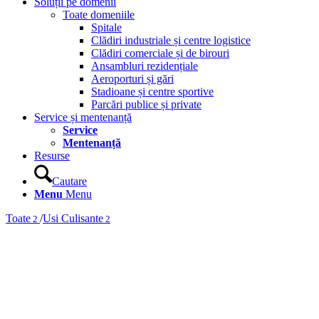
Soluții pe domenii
Toate domeniile
Spitale
Clădiri industriale și centre logistice
Clădiri comerciale și de birouri
Ansambluri rezidențiale
Aeroporturi și gări
Stadioane și centre sportive
Parcări publice și private
Service și mentenanță
Service
Mentenanță
Resurse
Cautare
Menu
Menu
Toate
/
Usi Culisante
2
2