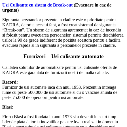
Usi Culisante cu sistem de Break-out
(Evacuare in caz de
urgenta)
Siguranta persoanelor prezente in cladire este o prioritate pentru
KADRA, datorita acestui fapt, a fost creat sistemul de siguranta
“Break-out”. Un sistem de siguranta agrementat in caz de incendiu
si folosit pentru evacuarea persoanelor, sistemul permite deschiderea
usilor la 90 de grade indiferent de pozitita acestora pentru a facilita
evacurea rapida si in siguranta a persoanelor prezente in cladire.
Furnizori – Usi culisante automate
Calitatea solutiilor de automatizare pentru usi culisante oferita de
KADRA este garantata de furnizorii nostri de inalta calitate:
Record:
Furnizor de usi automate inca din anul 1953. Prezent in intreaga
lume cu peste 500.000 de usi automate si cu o vanzare anuala de
peste 75.000 de operatori pentru usi automate.
Blasi:
Firma Blasi a fost fondata in anul 1973 si a devenit in scurt timp
lider de piata datorita inovatiilor pe care le-au realizat in domeniu.
Blasi a creat primele usi culisante automate cu o deschidere mai