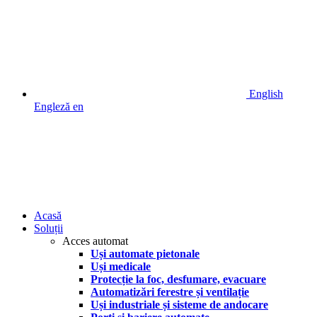
English
Engleză
en
Acasă
Soluții
Acces automat
Uși automate pietonale
Uși medicale
Protecție la foc, desfumare, evacuare
Automatizări ferestre și ventilație
Uși industriale și sisteme de andocare