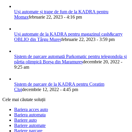
Uși automate și trape de fum de la KADRA pentru
Momax
februarie 22, 2023 - 4:16 pm
Uși automate de la KADRA pentru magazinul cash&carry
OBLIO din Târgu Mureș
februarie 22, 2023 - 3:59 pm
Sistem de parcare automată Parkomatic pentru telegondola și
pârtia olimpică Borșa din Maramureș
decembrie 20, 2022 -
9:25 am
Sistem de parcare de la KADRA pentru Coratim
Cluj
decembrie 12, 2022 - 4:45 pm
Cele mai căutate soluții
Bariera acces auto
Bariera automata
Bariere auto
Bariere automate
Bariere parcare