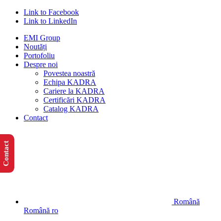
Link to Facebook
Link to LinkedIn
EMI Group
Noutăți
Portofoliu
Despre noi
Povestea noastră
Echipa KADRA
Cariere la KADRA
Certificări KADRA
Catalog KADRA
Contact
Contact
Română
Română
ro