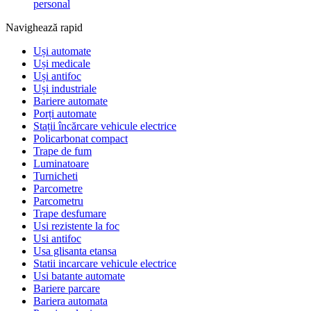
personal
Navighează rapid
Uși automate
Uși medicale
Uși antifoc
Uși industriale
Bariere automate
Porți automate
Stații încărcare vehicule electrice
Policarbonat compact
Trape de fum
Luminatoare
Turnicheti
Parcometre
Parcometru
Trape desfumare
Usi rezistente la foc
Usi antifoc
Usa glisanta etansa
Statii incarcare vehicule electrice
Usi batante automate
Bariere parcare
Bariera automata