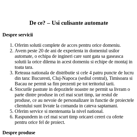
De ce? – Usi culisante automate
Despre servicii
Oferim solutii complete de acces pentru orice domeniu.
Avem peste 20 de ani de experienta in domeniul usilor
automate, o echipa de ingineri care sunt gata sa gaseasca
solutii la orice dilema in acest domeniu si echipe de montaj in
toata tara.
Reteaua nationala de distributie si cele 4 patru puncte de lucru
din tara: Bucuresti, Cluj-Napoca (sediul central), Timisoara si
Bacau ne permit sa fim prezenti pe tot teritoriul tarii.
Stocurile pastrate in depozitele noastre ne permit sa livram o
parte dintre produse in cel mai scurt timp, iar restul de
produse, ce au nevoie de personalizare in functie de proiectele
clientului sunt livrate la comanda in cateva saptamani.
Oferim service si mentenanta la nivel national.
Raspundem in cel mai scurt timp oricarei cereri cu oferte
pentru orice fel de proiect.
Despre produse