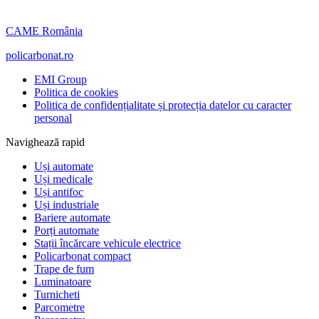
CAME România
policarbonat.ro
EMI Group
Politica de cookies
Politica de confidențialitate și protecția datelor cu caracter
personal
Navighează rapid
Uși automate
Uși medicale
Uși antifoc
Uși industriale
Bariere automate
Porți automate
Stații încărcare vehicule electrice
Policarbonat compact
Trape de fum
Luminatoare
Turnicheti
Parcometre