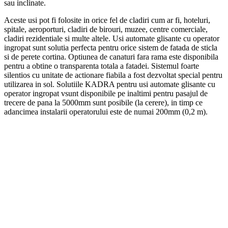
sau inclinate.
Aceste usi pot fi folosite in orice fel de cladiri cum ar fi, hoteluri,
spitale, aeroporturi, cladiri de birouri, muzee, centre comerciale,
cladiri rezidentiale si multe altele. Usi automate glisante cu operator
ingropat sunt solutia perfecta pentru orice sistem de fatada de sticla
si de perete cortina. Optiunea de canaturi fara rama este disponibila
pentru a obtine o transparenta totala a fatadei. Sistemul foarte
silentios cu unitate de actionare fiabila a fost dezvoltat special pentru
utilizarea in sol. Solutiile KADRA pentru usi automate glisante cu
operator ingropat vsunt disponibile pe inaltimi pentru pasajul de
trecere de pana la 5000mm sunt posibile (la cerere), in timp ce
adancimea instalarii operatorului este de numai 200mm (0,2 m).