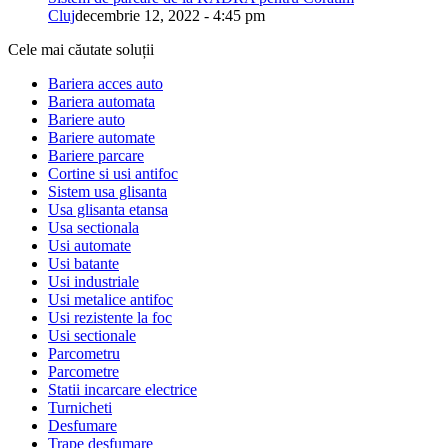
Cluj
decembrie 12, 2022 - 4:45 pm
Cele mai căutate soluții
Bariera acces auto
Bariera automata
Bariere auto
Bariere automate
Bariere parcare
Cortine si usi antifoc
Sistem usa glisanta
Usa glisanta etansa
Usa sectionala
Usi automate
Usi batante
Usi industriale
Usi metalice antifoc
Usi rezistente la foc
Usi sectionale
Parcometru
Parcometre
Statii incarcare electrice
Turnicheti
Desfumare
Trape desfumare