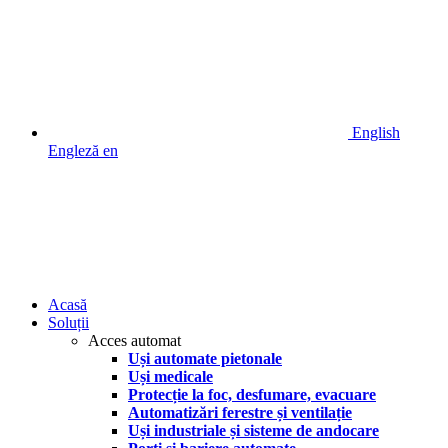
English
Engleză
en
Acasă
Soluții
Acces automat
Uși automate pietonale
Uși medicale
Protecție la foc, desfumare, evacuare
Automatizări ferestre și ventilație
Uși industriale și sisteme de andocare