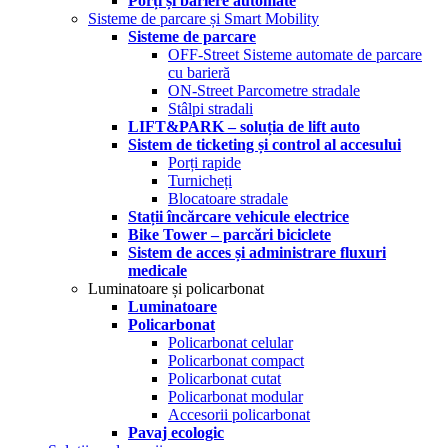
Porți și bariere automate
Sisteme de parcare și Smart Mobility
Sisteme de parcare
OFF-Street Sisteme automate de parcare
cu barieră
ON-Street Parcometre stradale
Stâlpi stradali
LIFT&PARK – soluția de lift auto
Sistem de ticketing și control al accesului
Porți rapide
Turnicheți
Blocatoare stradale
Stații încărcare vehicule electrice
Bike Tower – parcări biciclete
Sistem de acces și administrare fluxuri
medicale
Luminatoare și policarbonat
Luminatoare
Policarbonat
Policarbonat celular
Policarbonat compact
Policarbonat cutat
Policarbonat modular
Accesorii policarbonat
Pavaj ecologic