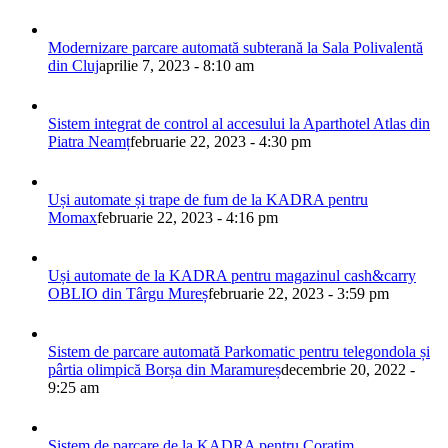
Modernizare parcare automată subterană la Sala Polivalentă
din Cluj
aprilie 7, 2023 - 8:10 am
Sistem integrat de control al accesului la Aparthotel Atlas din
Piatra Neamț
februarie 22, 2023 - 4:30 pm
Uși automate și trape de fum de la KADRA pentru
Momax
februarie 22, 2023 - 4:16 pm
Uși automate de la KADRA pentru magazinul cash&carry
OBLIO din Târgu Mureș
februarie 22, 2023 - 3:59 pm
Sistem de parcare automată Parkomatic pentru telegondola și
pârtia olimpică Borșa din Maramureș
decembrie 20, 2022 -
9:25 am
Sistem de parcare de la KADRA pentru Coratim