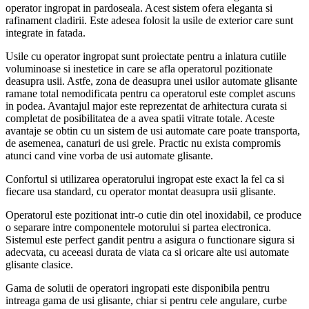
operator ingropat in pardoseala. Acest sistem ofera eleganta si
rafinament cladirii. Este adesea folosit la usile de exterior care sunt
integrate in fatada.
Usile cu operator ingropat sunt proiectate pentru a inlatura cutiile
voluminoase si inestetice in care se afla operatorul pozitionate
deasupra usii. Astfe, zona de deasupra unei usilor automate glisante
ramane total nemodificata pentru ca operatorul este complet ascuns
in podea. Avantajul major este reprezentat de arhitectura curata si
completat de posibilitatea de a avea spatii vitrate totale. Aceste
avantaje se obtin cu un sistem de usi automate care poate transporta,
de asemenea, canaturi de usi grele. Practic nu exista compromis
atunci cand vine vorba de usi automate glisante.
Confortul si utilizarea operatorului ingropat este exact la fel ca si
fiecare usa standard, cu operator montat deasupra usii glisante.
Operatorul este pozitionat intr-o cutie din otel inoxidabil, ce produce
o separare intre componentele motorului si partea electronica.
Sistemul este perfect gandit pentru a asigura o functionare sigura si
adecvata, cu aceeasi durata de viata ca si oricare alte usi automate
glisante clasice.
Gama de solutii de operatori ingropati este disponibila pentru
intreaga gama de usi glisante, chiar si pentru cele angulare, curbe