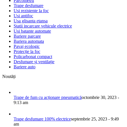
Parcometru
Trape desfumare
Usi rezistente la foc
Usi antifoc
Usa glisanta etansa
Statii incarcare vehicule electrice
Usi batante automate
Bariere parcare
Bariera automata
Pavaj ecologic
Protecție la foc
Policarbonat compact
Desfumare și ventilație
Bariere auto
Noutăți
Trape de fum cu acționare pneumatică
octombrie 30, 2023 -
9:13 am
Trape desfumare 100% electrice
septembrie 25, 2023 - 9:49
am