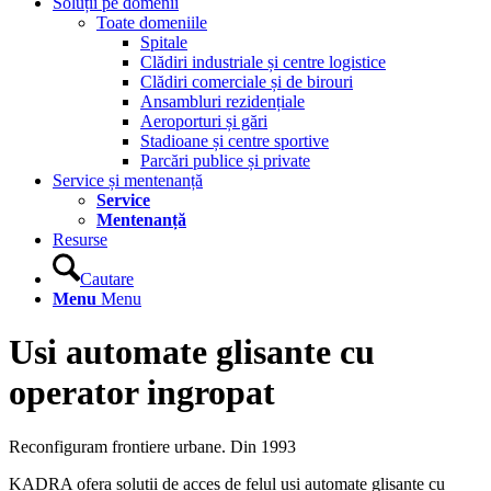
Soluții pe domenii
Toate domeniile
Spitale
Clădiri industriale și centre logistice
Clădiri comerciale și de birouri
Ansambluri rezidențiale
Aeroporturi și gări
Stadioane și centre sportive
Parcări publice și private
Service și mentenanță
Service
Mentenanță
Resurse
Cautare
Menu
Menu
Usi automate glisante cu
operator ingropat
Reconfiguram frontiere urbane. Din 1993
KADRA ofera solutii de acces de felul usi automate glisante cu