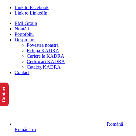
Link to Facebook
Link to LinkedIn
EMI Group
Noutăți
Portofoliu
Despre noi
Povestea noastră
Echipa KADRA
Cariere la KADRA
Certificări KADRA
Catalog KADRA
Contact
Contact
Română
Română
ro