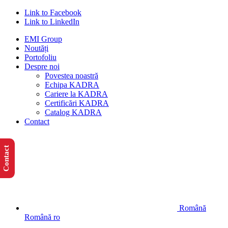
Link to Facebook
Link to LinkedIn
EMI Group
Noutăți
Portofoliu
Despre noi
Povestea noastră
Echipa KADRA
Cariere la KADRA
Certificări KADRA
Catalog KADRA
Contact
Contact
Română
Română
ro