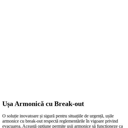
Ușa Armonică cu Break-out
O soluție inovatoare și sigură pentru situațiile de urgență, ușile
armonice cu break-out respectă reglementările în vigoare privind
evacuarea. Această opțiune permite ușii armonice să funcționeze ca