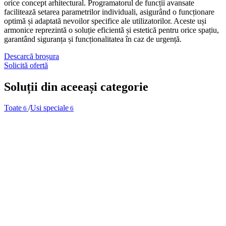
orice concept arhitectural. Programatorul de funcții avansate
facilitează setarea parametrilor individuali, asigurând o funcționare
optimă și adaptată nevoilor specifice ale utilizatorilor. Aceste uși
armonice reprezintă o soluție eficientă și estetică pentru orice spațiu,
garantând siguranța și funcționalitatea în caz de urgență.
Descarcă broșura
Solicită ofertă
Soluții din aceeași categorie
Toate
/
Usi speciale
6
6