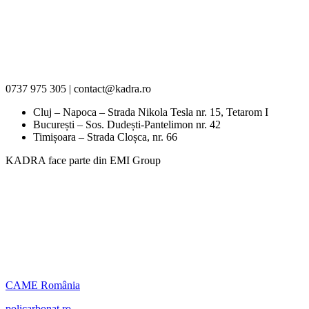
0737 975 305 | contact@kadra.ro
Cluj – Napoca – Strada Nikola Tesla nr. 15, Tetarom I
București – Sos. Dudești-Pantelimon nr. 42
Timișoara – Strada Cloșca, nr. 66
KADRA face parte din EMI Group
CAME România
policarbonat.ro