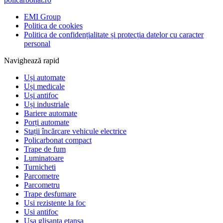
EMI Group
Politica de cookies
Politica de confidențialitate și protecția datelor cu caracter
personal
Navighează rapid
Uși automate
Uși medicale
Uși antifoc
Uși industriale
Bariere automate
Porți automate
Stații încărcare vehicule electrice
Policarbonat compact
Trape de fum
Luminatoare
Turnicheti
Parcometre
Parcometru
Trape desfumare
Usi rezistente la foc
Usi antifoc
Usa glisanta etansa