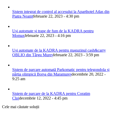
Sistem integrat de control al accesului la Aparthotel Atlas din
Piatra Neamț
februarie 22, 2023 - 4:30 pm
Uși automate și trape de fum de la KADRA pentru
Momax
februarie 22, 2023 - 4:16 pm
Uși automate de la KADRA pentru magazinul cash&carry
OBLIO din Târgu Mureș
februarie 22, 2023 - 3:59 pm
Sistem de parcare automată Parkomatic pentru telegondola și
pârtia olimpică Borșa din Maramureș
decembrie 20, 2022 -
9:25 am
Sistem de parcare de la KADRA pentru Coratim
Cluj
decembrie 12, 2022 - 4:45 pm
Cele mai căutate soluții