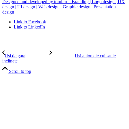
Designed and developed by toud.ro – Branding | Logo design | UX
design | UI design | Web design | Graphic design | Presentation
design
Link to Facebook
Link to LinkedIn
Usi de garaj
Usi automate culisante
inclinate
Scroll to top