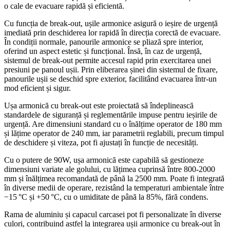
o cale de evacuare rapidă și eficientă.
Cu funcția de break-out, ușile armonice asigură o ieșire de urgență
imediată prin deschiderea lor rapidă în direcția corectă de evacuare.
În condiții normale, panourile armonice se pliază spre interior,
oferind un aspect estetic și funcțional. Însă, în caz de urgență,
sistemul de break-out permite accesul rapid prin exercitarea unei
presiuni pe panoul ușii. Prin eliberarea șinei din sistemul de fixare,
panourile ușii se deschid spre exterior, facilitând evacuarea într-un
mod eficient și sigur.
Ușa armonică cu break-out este proiectată să îndeplinească
standardele de siguranță și reglementările impuse pentru ieșirile de
urgență. Are dimensiuni standard cu o înălțime operator de 180 mm
și lățime operator de 240 mm, iar parametrii reglabili, precum timpul
de deschidere și viteza, pot fi ajustați în funcție de necesități.
Cu o putere de 90W, ușa armonică este capabilă să gestioneze
dimensiuni variate ale golului, cu lățimea cuprinsă între 800-2000
mm și înălțimea recomandată de până la 2500 mm. Poate fi integrată
în diverse medii de operare, rezistând la temperaturi ambientale între
−15 °C și +50 °C, cu o umiditate de până la 85%, fără condens.
Rama de aluminiu și capacul carcasei pot fi personalizate în diverse
culori, contribuind astfel la integrarea ușii armonice cu break-out în