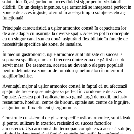
soluția ideală, asigurând un acces fluid și sigur pentru vizitatorii
clădirii. Cu un design ingenios, ușa armonică se integrează perfect în
zonele de acces înguste, oferind în același timp o soluție estetică și
funcțională.
Principala caracteristică a ușilor armonice constă în capacitatea lor
de a se adapta cu ușurință la diverse spații. Acestea pot fi concepute
cu un singur canat sau cu două, asigurând flexibilitate în funcție de
necesitățile specifice ale zonei de instalare.
În mediul gastronomic, ușile armonice sunt utilizate cu succes la
separarea spațiilor, cum ar fi trecerea dintre zona de gătit și cea de
servit masa. De asemenea, acestea au devenit o alegere populară
pentru delimitarea zonelor de fumători și nefumători în interiorul
spațiilor închise.
Avantajul major al ușilor armonice constă în faptul că nu afectează
spațiul de trecere și se integrează perfect în coridoarele de acces
înguste. Acestea pot fi aplicate într-o gamă largă de medii, inclusiv
restaurante, hoteluri, centre de birouri, spitale sau centre de îngrijire,
asigurând un flux eficient și ergonomic.
Construite cu sistemul de glisare specific ușilor armonice, sunt ideale
și pentru utilizare în exterior, rezistând cu succes factorilor
atmosferici. Ușa armonică din termopan completează această soluție,
oferind izolare termică și fonică, contribuind astfel la confortul și