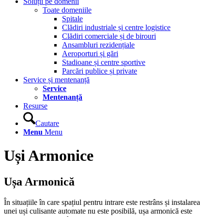
Soluții pe domenii
Toate domeniile
Spitale
Clădiri industriale și centre logistice
Clădiri comerciale și de birouri
Ansambluri rezidențiale
Aeroporturi și gări
Stadioane și centre sportive
Parcări publice și private
Service și mentenanță
Service
Mentenanță
Resurse
Cautare
Menu
Menu
Uși Armonice
Ușa Armonică
În situațiile în care spațiul pentru intrare este restrâns și instalarea
unei uși culisante automate nu este posibilă, ușa armonică este