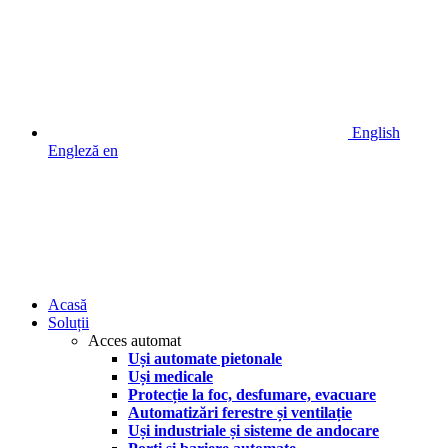
English
Engleză
en
Acasă
Soluții
Acces automat
Uși automate pietonale
Uși medicale
Protecție la foc, desfumare, evacuare
Automatizări ferestre și ventilație
Uși industriale și sisteme de andocare