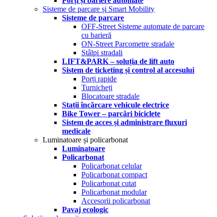
Porți și bariere automate
Sisteme de parcare și Smart Mobility
Sisteme de parcare
OFF-Street Sisteme automate de parcare
cu barieră
ON-Street Parcometre stradale
Stâlpi stradali
LIFT&PARK – soluția de lift auto
Sistem de ticketing și control al accesului
Porți rapide
Turnicheți
Blocatoare stradale
Stații încărcare vehicule electrice
Bike Tower – parcări biciclete
Sistem de acces și administrare fluxuri
medicale
Luminatoare și policarbonat
Luminatoare
Policarbonat
Policarbonat celular
Policarbonat compact
Policarbonat cutat
Policarbonat modular
Accesorii policarbonat
Pavaj ecologic