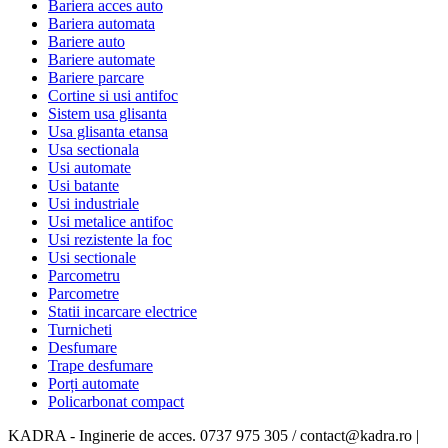
Bariera acces auto
Bariera automata
Bariere auto
Bariere automate
Bariere parcare
Cortine si usi antifoc
Sistem usa glisanta
Usa glisanta etansa
Usa sectionala
Usi automate
Usi batante
Usi industriale
Usi metalice antifoc
Usi rezistente la foc
Usi sectionale
Parcometru
Parcometre
Statii incarcare electrice
Turnicheti
Desfumare
Trape desfumare
Porți automate
Policarbonat compact
KADRA - Inginerie de acces. 0737 975 305 / contact@kadra.ro |