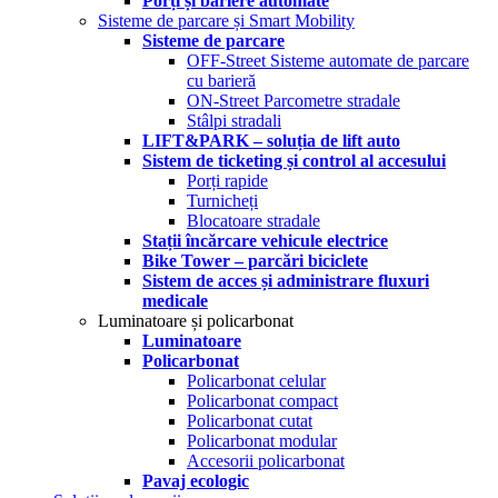
Porți și bariere automate
Sisteme de parcare și Smart Mobility
Sisteme de parcare
OFF-Street Sisteme automate de parcare
cu barieră
ON-Street Parcometre stradale
Stâlpi stradali
LIFT&PARK – soluția de lift auto
Sistem de ticketing și control al accesului
Porți rapide
Turnicheți
Blocatoare stradale
Stații încărcare vehicule electrice
Bike Tower – parcări biciclete
Sistem de acces și administrare fluxuri
medicale
Luminatoare și policarbonat
Luminatoare
Policarbonat
Policarbonat celular
Policarbonat compact
Policarbonat cutat
Policarbonat modular
Accesorii policarbonat
Pavaj ecologic