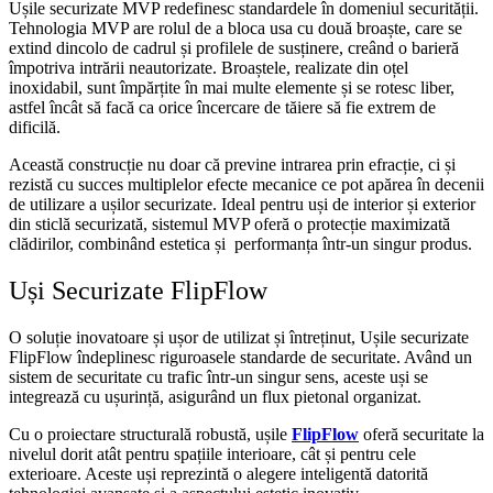
Ușile securizate MVP redefinesc standardele în domeniul securității.
Tehnologia MVP are rolul de a bloca usa cu două broaște, care se
extind dincolo de cadrul și profilele de susținere, creând o barieră
împotriva intrării neautorizate. Broaștele, realizate din oțel
inoxidabil, sunt împărțite în mai multe elemente și se rotesc liber,
astfel încât să facă ca orice încercare de tăiere să fie extrem de
dificilă.
Această construcție nu doar că previne intrarea prin efracție, ci și
rezistă cu succes multiplelor efecte mecanice ce pot apărea în decenii
de utilizare a ușilor securizate. Ideal pentru uși de interior și exterior
din sticlă securizată, sistemul MVP oferă o protecție maximizată
clădirilor, combinând estetica și performanța într-un singur produs.
Uși Securizate FlipFlow
O soluție inovatoare și ușor de utilizat și întreținut, Ușile securizate
FlipFlow îndeplinesc riguroasele standarde de securitate. Având un
sistem de securitate cu trafic într-un singur sens, aceste uși se
integrează cu ușurință, asigurând un flux pietonal organizat.
Cu o proiectare structurală robustă, ușile
FlipFlow
oferă securitate la
nivelul dorit atât pentru spațiile interioare, cât și pentru cele
exterioare. Aceste uși reprezintă o alegere inteligentă datorită