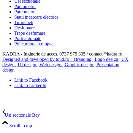
Usi sectionale
Parcometru
Parcometre
Statii incarcare electrice
Turnicheti
Desfumare
Trape desfumare
Porți automate
Policarbonat compact
KADRA - Inginerie de acces. 0737 975 305 / contact@kadra.ro |
Designed and developed by toud.ro – Branding | Logo design | UX
design | UI design | Web design | Graphic design | Presentation
design
Link to Facebook
Link to LinkedIn
Usi sectionale Bay
Scroll to top