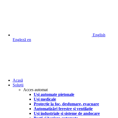
English
Engleză
en
Acasă
Soluții
Acces automat
Uși automate pietonale
Uși medicale
Protecție la foc, desfumare, evacuare
Automatizări ferestre și ventilație
Uși industriale și sisteme de andocare