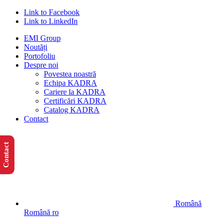
Link to Facebook
Link to LinkedIn
EMI Group
Noutăți
Portofoliu
Despre noi
Povestea noastră
Echipa KADRA
Cariere la KADRA
Certificări KADRA
Catalog KADRA
Contact
Contact
Română
Română
ro