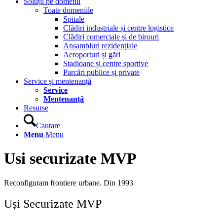
Soluții pe domenii
Toate domeniile
Spitale
Clădiri industriale și centre logistice
Clădiri comerciale și de birouri
Ansambluri rezidențiale
Aeroporturi și gări
Stadioane și centre sportive
Parcări publice și private
Service și mentenanță
Service
Mentenanță
Resurse
Cautare
Menu
Menu
Usi securizate MVP
Reconfiguram frontiere urbane. Din 1993
Uși Securizate MVP