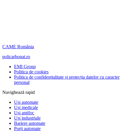
CAME România
policarbonat.ro
EMI Group
Politica de cookies
Politica de confidențialitate și protecția datelor cu caracter
personal
Navighează rapid
Uși automate
Uși medicale
Uși antifoc
Uși industriale
Bariere automate
Porți automate