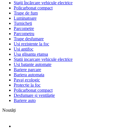
Stații încărcare vehicule electrice
Policarbonat compact
Trape de fum
Luminatoare
Turnicheti
Parcometre
Parcometru
Trape desfumare
Usi rezistente la foc
Usi antifoc
Usa glisanta etansa
Statii incarcare vehicule electrice
Usi batante automate
Bariere parcare
Bariera automata
Pavaj ecologic
Protecție la foc
Policarbonat compact
Desfumare și ventilație
Bariere auto
Noutăți