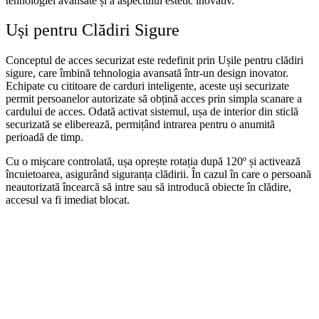
tehnologiei avansate și a aspectului estetic inovativ.
Uși pentru Clădiri Sigure
Conceptul de acces securizat este redefinit prin Ușile pentru clădiri
sigure, care îmbină tehnologia avansată într-un design inovator.
Echipate cu cititoare de carduri inteligente, aceste uși securizate
permit persoanelor autorizate să obțină acces prin simpla scanare a
cardului de acces. Odată activat sistemul, ușa de interior din sticlă
securizată se eliberează, permițând intrarea pentru o anumită
perioadă de timp.
Cu o mișcare controlată, ușa oprește rotația după 120º și activează
încuietoarea, asigurând siguranța clădirii. În cazul în care o persoană
neautorizată încearcă să intre sau să introducă obiecte în clădire,
accesul va fi imediat blocat.