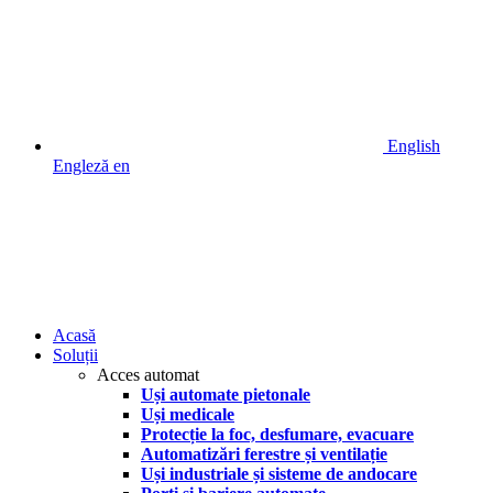
English
Engleză
en
Acasă
Soluții
Acces automat
Uși automate pietonale
Uși medicale
Protecție la foc, desfumare, evacuare
Automatizări ferestre și ventilație
Uși industriale și sisteme de andocare