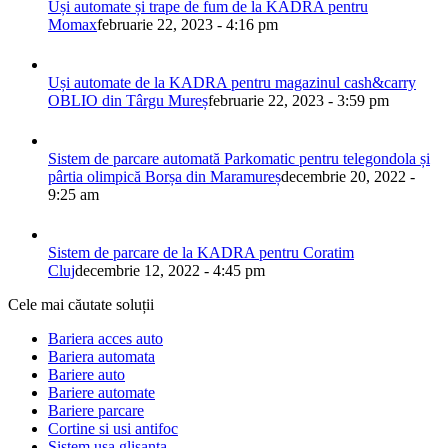
Uși automate și trape de fum de la KADRA pentru
Momax
februarie 22, 2023 - 4:16 pm
Uși automate de la KADRA pentru magazinul cash&carry
OBLIO din Târgu Mureș
februarie 22, 2023 - 3:59 pm
Sistem de parcare automată Parkomatic pentru telegondola și
pârtia olimpică Borșa din Maramureș
decembrie 20, 2022 -
9:25 am
Sistem de parcare de la KADRA pentru Coratim
Cluj
decembrie 12, 2022 - 4:45 pm
Cele mai căutate soluții
Bariera acces auto
Bariera automata
Bariere auto
Bariere automate
Bariere parcare
Cortine si usi antifoc
Sistem usa glisanta